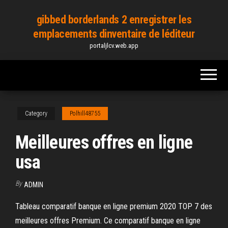
Skip
gibbed borderlands 2 enregistrer les
to
emplacements dinventaire de léditeur
the
portaljlcv.web.app
content
Category
Polhill48755
Meilleures offres en ligne
usa
By
ADMIN
Tableau comparatif banque en ligne premium 2020 TOP 7 des
meilleures offres Premium. Ce comparatif banque en ligne