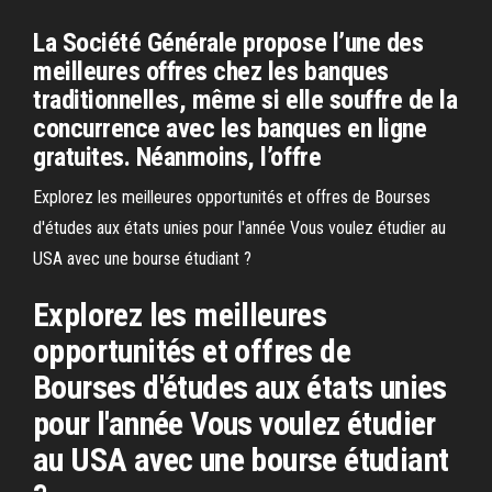
La Société Générale propose l’une des
meilleures offres chez les banques
traditionnelles, même si elle souffre de la
concurrence avec les banques en ligne
gratuites. Néanmoins, l’offre
Explorez les meilleures opportunités et offres de Bourses
d'études aux états unies pour l'année Vous voulez étudier au
USA avec une bourse étudiant ?
Explorez les meilleures
opportunités et offres de
Bourses d'études aux états unies
pour l'année Vous voulez étudier
au USA avec une bourse étudiant