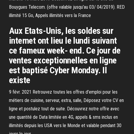
Bouygues Telecom. (offre valable jusqu'au 03/ 04/2019). RED
illimité 15 Go, Appels illimités vers la France
Aux Etats-Unis, les soldes sur
internet ont lieu le lundi suivant
ce fameux week- end. Ce jour de
ventes exceptionnelles en ligne
est baptisé Cyber Monday. Il
existe
9 févr. 2021 Retrouvez toutes les offres d'emploi pour les
métiers de cuisine, serveur, extra, salle, Déposez votre CV en
ligne et postulez tout de suite. Découvrez notre offre avec
une quantité de Data limitée en 4G, appels & sms inclus en
illimités depuis les USA vers le Monde et valable pendant 30
jours le jour