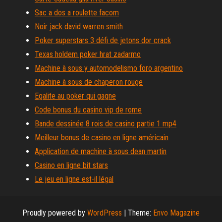
Sac a dos a roulette facom
Noir jack david warren smith
Poker superstars 3 défi de jetons dor crack
Texas holdem poker hrat zadarmo
Machine à sous y automodelismo foro argentino
Machine à sous de chaperon rouge
Egalite au poker qui gagne
Code bonus du casino vip de rome
Bande dessinée 8 rois de casino partie 1 mp4
Meilleur bonus de casino en ligne américain
Application de machine à sous dean martin
Casino en ligne bit stars
Le jeu en ligne est-il légal
Proudly powered by
WordPress
|
Theme:
Envo Magazine