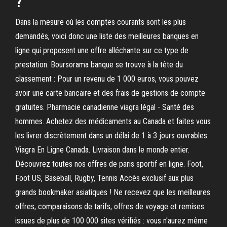
?
Dans la mesure où les comptes courants sont les plus
demandés, voici donc une liste des meilleures banques en
ligne qui proposent une offre alléchante sur ce type de
prestation. Boursorama banque se trouve à la tête du
classement : Pour un revenu de 1 000 euros, vous pouvez
avoir une carte bancaire et des frais de gestions de compte
gratuites. Pharmacie canadienne viagra légal - Santé des
hommes. Achetez des médicaments au Canada et faites vous
les livrer discrètement dans un délai de 1 à 3 jours ouvrables.
Viagra En Ligne Canada. Livraison dans le monde entier.
Découvrez toutes nos offres de paris sportif en ligne. Foot,
Foot US, Baseball, Rugby, Tennis Accès exclusif aux plus
grands bookmaker asiatiques ! Ne recevez que les meilleures
offres, comparaisons de tarifs, offres de voyage et remises
issues de plus de 100 000 sites vérifiés : vous n'aurez même