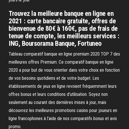
Trouvez la meilleure banque en ligne en
2021 : carte bancaire gratuite, offres de
bienvenue de 80€ à 160€, pas de frais de
tenue de compte, les meilleurs services :
ING, Boursorama Banque, Fortuneo
Tableau comparatif banque en ligne premium 2020 TOP 7 des
meilleures offres Premium. Ce comparatif banque en ligne
2020 a pour but de vous orienter dans votre choix en fonction
de vos besoins quotidiens et de votre budget. Les
établissements de jeux en ligne revoient fréquemment leurs
offres bonus et leurs conditions d'utilisation. Soyez non
seulement au courant des dernières mises à jour, mais
découvrez les meilleures promotions casino pour joueurs en
ligne francophones à l'aide de nos comparatifs bonus et avis
promo.