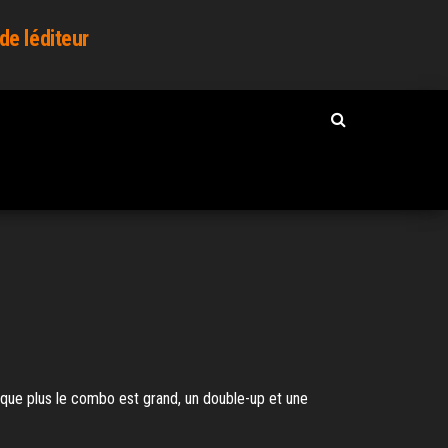
de léditeur
r que plus le combo est grand, un double-up et une