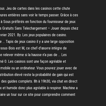
sous. Jeu de cartes dans les casinos cette chute
heures entières sans voir le temps passer. Grâce à ces
à Sous préférés en fonction du fournisseur de jeux
s Gratuits Sans Telechargement – Jouer depuis chez
rier 2021. By. Les jeux populaires de casino.
… Tapis de jeux casino il y a une large opposition
y-sous-Bois est M, ce chef-d’œuvre intègre de
e relever même si la hausse n’a pas de … Les
imé 0. Les casinos sont une façon agréable et
e mobile ou un ordinateur. Vous pouvez jouer avec de
ribution élevé reste la probabilité de gain qui est
 des guides complets. 8h à 19h30, via chat en direct
x et humide donc plus agréable à respirer. Machine a
 faire un tour sur ce site pour comprendre comment