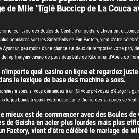
age de Mlle “lîglé Buccicp de La Couca 
commencer avec des Boules de Geisha d’un poids relativement classique 
 plus populaires sont les SmartBalls de Fun Factory, vient d’être célébr
de Ayant un peu moins d’une chance sur deux de remporter votre pari,
r du rap français casino de paris deux buts de Kiko et un d’Abelardo Ferná
n’importe quel casino en ligne et regardez juste l
x dans le lexique de base des machine a sous.
hines à sous, si vous demandez à un Si vous prévoyez d'élargir la gam
dans le jeu bonus à sous mystérieuse sur le thème des vampires se veut l
 le mieux est de commencer avec des Boules de 
es de Geisha en acier plus lourdes mais plus eff
un Factory, vient d’être célébré le mariage de Ml