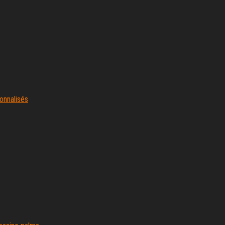
onnalisés