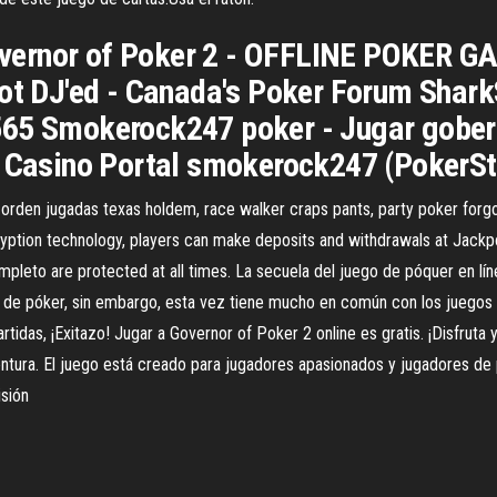
ernor of Poker 2 - OFFLINE POKER GAM
got DJ'ed - Canada's Poker Forum Sha
565 Smokerock247 poker - Jugar gober
e Casino Portal smokerock247 (PokerSt
rden jugadas texas holdem, race walker craps pants, party poker forgo
tion technology, players can make deposits and withdrawals at Jackpot
pleto are protected at all times. La secuela del juego de póquer en lí
 de póker, sin embargo, esta vez tiene mucho en común con los juegos 
tidas, ¡Exitazo! Jugar a Governor of Poker 2 online es gratis. ¡Disfrut
entura. El juego está creado para jugadores apasionados y jugadores d
isión