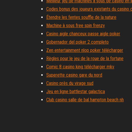
Meilleur jeu de machines à sous de casino en l
Codes bonus des joueurs existants du casino c
Étendre les fentes souffle de la nature
Machine à sous free spin frenzy
Casino aigle chanceux passe aigle poker
Gobernador del poker 2 completo
Zen entertainment nlop poker télécharger
Règles pour le jeu de la roue de la fortune
Comic 8 casino king télécharger mkv
Superette casino gare du nord
Casino près du virage sud
Jeu en ligne battlestar galactica
Club casino salle de bal hampton beach nh
Code de réduction de course de fente pendle