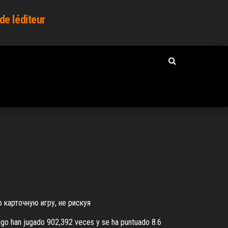
de léditeur
ю карточную игру, не рискуя
uego han jugado 902,392 veces y se ha puntuado 8.6