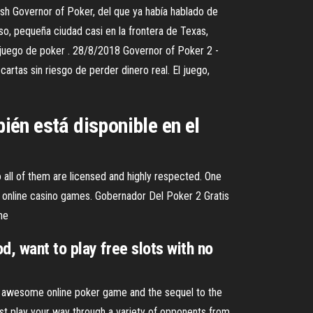
sh Governor of Poker, del que ya había hablado de
o, pequeña ciudad casi en la frontera de Texas,
l juego de poker . 28/8/2018 Governor of Poker 2 -
tas sin riesgo de perder dinero real. El juego,
én está disponible en el
ll of them are licensed and highly respected. One
 online casino games. Gobernador Del Poker 2 Gratis
ne
, want to play free slots with no
an awesome online poker game and the sequel to the
must play your way through a variety of opponents from