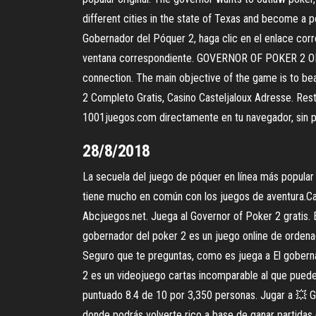
different cities in the state of Texas and become a 
Gobernador del Póquer 2, haga clic en el enlace corr
ventana correspondiente. GOVERNOR OF POKER 2 OFFLI
connection. The main objective of the game is to be
2 Completo Gratis, Casino Casteljaloux Adresse. Res
1001juegos.com directamente en tu navegador, sin p
28/8/2018
La secuela del juego de póquer en línea más popular
tiene mucho en común con los juegos de aventura.Cad
Abcjuegos.net. Juega al Governor of Poker 2 gratis
gobernador del poker 2 es un juego online de ordenado
Seguro que te preguntas, como es juega a El goberna
2 es un videojuego cartas incomparable al que pued
puntuado 8.4 de 10 por 3,350 personas. Jugar a 💥 G
donde podrás volverte rico a base de ganar partidas 