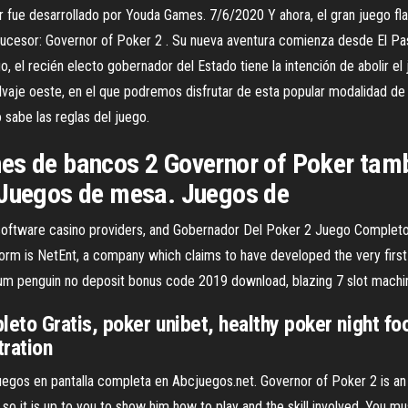
r fue desarrollado por Youda Games. 7/6/2020 Y ahora, el gran juego fla
sucesor: Governor of Poker 2 . Su nueva aventura comienza desde El Pas
, el recién electo gobernador del Estado tiene la intención de abolir e
je oeste, en el que podremos disfrutar de esta popular modalidad de car
 sabe las reglas del juego.
es de bancos 2 Governor of Poker tambi
. Juegos de mesa. Juegos de
oftware casino providers, and Gobernador Del Poker 2 Juego Completo a
orm is NetEnt, a company which claims to have developed the very first
um penguin no deposit bonus code 2019 download, blazing 7 slot machi
to Gratis, poker unibet, healthy poker night food
tration
juegos en pantalla completa en Abcjuegos.net. Governor of Poker 2 is 
 so it is up to you to show him how to play and the skill involved. You 