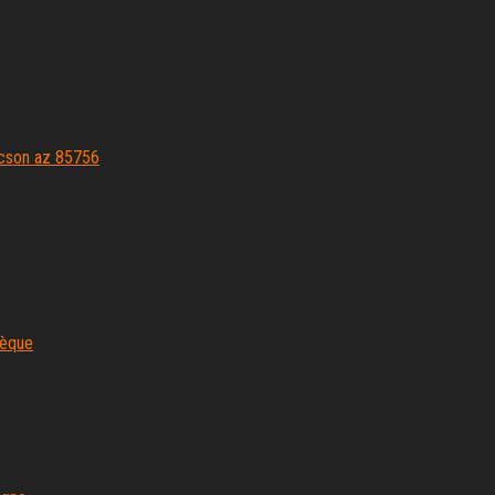
ucson az 85756
tèque