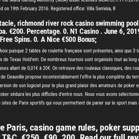
on 19th February 2016. Registered office: Villa Seminia, 8
acle, richmond river rock casino swimming pool,
. €200. Percentage. 0. N1 Casino . June 6, 2019
 Free Spins. 0. A Nice €500 Bonus;
hoix puisque 2 tables de roulette française sont présentes, ainsi que 3 t
es de Texas Hold'em. De nombreux tournois sont organisés tout au long
es allant de 0,01€ à 20€. On retrouve des rouleaux classiques, des ro
 de Deauville propose incontestablement l'offre la plus complète du terri
ersion de son logiciel pour le plus grand plaisir des amateurs de poker
ker séduira les plus difficiles d'entre nous. Nous vous avons sélectionné
s sites de Paris sportifs qui vous permettent de parier sur le sport mais
De Paris, casino game rules, poker sup
 T&C. €250. €90. 200. Read our full rev