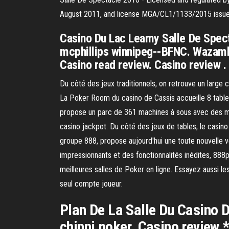
August 2011, and license MGA/CL1/1133/2015 issued 
Casino Du Lac Leamy Salle De Spect
mcphillips winnipeg--BFNC. Wazamba
Casino read review. Casino review .
Du côté des jeux traditionnels, on retrouve un large c
La Poker Room du casino de Cassis accueille 8 tabl
propose un parc de 361 machines à sous avec des mis
casino jackpot. Du côté des jeux de tables, le casino
groupe 888, propose aujourd'hui une toute nouvelle v
impressionnants et des fonctionnalités inédites, 888po
meilleures salles de Poker en ligne. Essayez aussi le
seul compte joueur.
Plan De La Salle Du Casino 
chinni poker. Casino review *