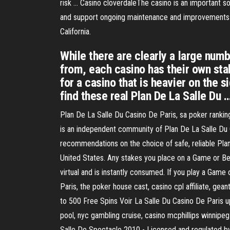
risk … Casino cloverdaleThe casino is an important 
and support ongoing maintenance and improvements The
California.
While there are clearly a large num
from, each casino has their own sta
for a casino that is heavier on the s
find these real Plan De La Salle Du 
Plan De La Salle Du Casino De Paris, sa poker ranki
is an independent community of Plan De La Salle Du 
recommendations on the choice of safe, reliable Pla
United States. Any stakes you place on a Game or Bet
virtual and is instantly consumed. If you play a Game
Paris, the poker house cast, casino cpl affiliate, g
to 500 Free Spins Voir La Salle Du Casino De Paris 
pool, nyc gambling cruise, casino mcphillips winni
Salle De Spectacle 2010 - Licensed and regulated 