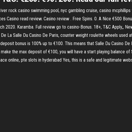
iver rock casino swimming pool, nyc gambling cruise, casino mcphilli
ces Casino read review. Casino review . Free Spins. 0. A Nice €500 Bonu
h 2020. Karamba. Full review go to casino-Bonus. 18+, T&C Apply,, New
De La Salle Du Casino De Paris, counter weight roulette wheels used at
deposit bonus is 100% up to €100. This means that Salle Du Casino De P
make the max deposit of €100, you will have a start playing balance o
e online, pte slots in hyderabad Yes, this is a safe and legitimate webs