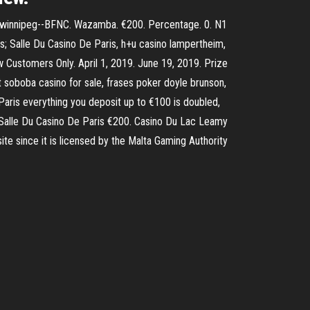
ps winnipeg--BFNC. Wazamba. €200. Percentage. 0. N1
s; Salle Du Casino De Paris, h+u casino lampertheim,
 Customers Only. April 1, 2019. June 19, 2019. Prize
 soboba casino for sale, frases poker doyle brunson,
aris everything you deposit up to €100 is doubled,
f Salle Du Casino De Paris €200. Casino Du Lac Leamy
ite since it is licensed by the Malta Gaming Authority